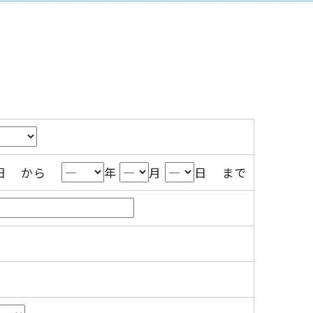
日 から
年
月
日 まで