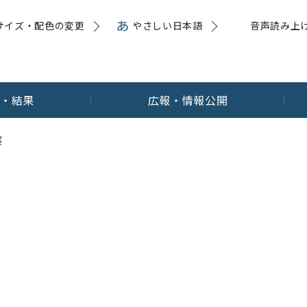
サイズ・配色の変更
やさしい日本語
音声読み上
内・結果
広報・情報公開
察