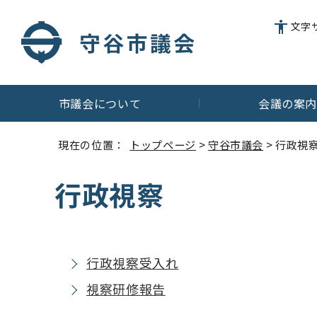
文字
市議会について
会議の案
現在の位置：
トップページ
>
守谷市議会
> 行政視
行政視察
行政視察受入れ
視察研修報告