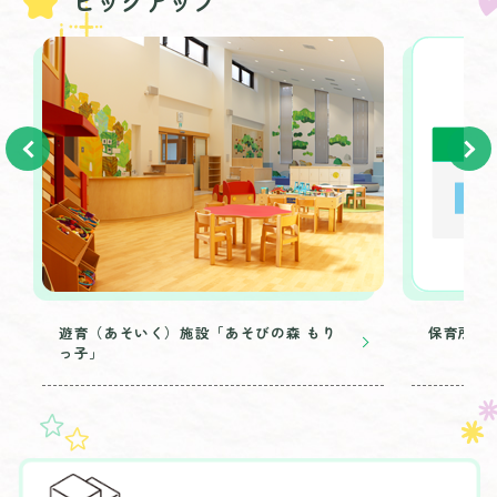
ピックアップ
遊育（あそいく）施設「あそびの森 もり
保育所の
っ子」