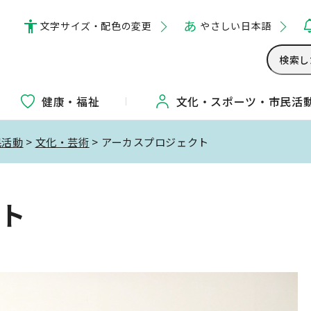
文字サイズ・配色の変更
やさしい日本語
健康・福祉
文化・
スポーツ・
市民活
民活動
>
文化・芸術
> アーカスプロジェクト
ト