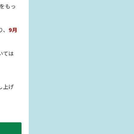
をもっ
り、
9月
いては
。
し上げ