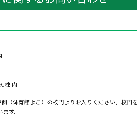
内
C棟 内
寺側（体育館よこ）の校門よりお入りください。校門
います。