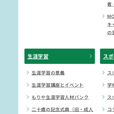
者
M
キ
の
生涯学習
スポ
生涯学習の意義
ス
生涯学習講座とイベント
学
もりや生涯学習人材バンク
ス
二十歳の記念式典（旧・成人
コ