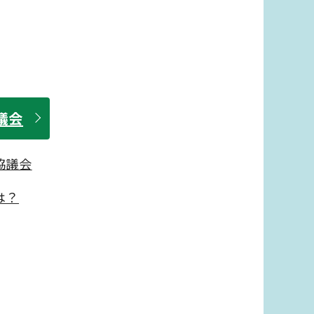
議会
協議会
は？