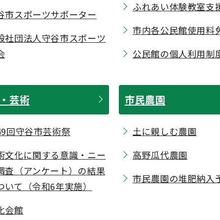
ふれあい体験教室支
谷市スポーツサポーター
市内各公民館使用料
般社団法人守谷市スポーツ
会
公民館の個人利用制
・芸術
市民農園
49回守谷市芸術祭
土に親しむ農園
術文化に関する意識・ニー
高野瓜代農園
調査（アンケート）の結果
市民農園の堆肥納入
ついて（令和6年実施）
化会館