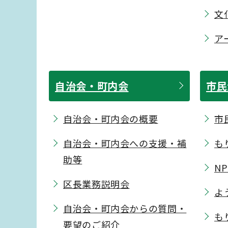
文
ア
自治会・町内会
市民
自治会・町内会の概要
市
自治会・町内会への支援・補
も
助等
NP
区長業務説明会
よ
自治会・町内会からの質問・
も
要望のご紹介