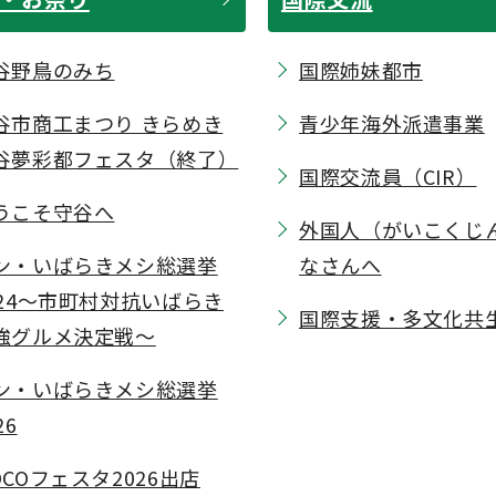
谷野鳥のみち
国際姉妹都市
谷市商工まつり きらめき
青少年海外派遣事業
谷夢彩都フェスタ（終了）
国際交流員（CIR）
うこそ守谷へ
外国人（がいこくじ
ン・いばらきメシ総選挙
なさんへ
024～市町村対抗いばらき
国際支援・多文化共
強グルメ決定戦～
ン・いばらきメシ総選挙
26
OCOフェスタ2026出店