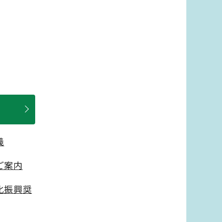
義
ご案内
化振興奨