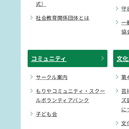
式）
守
社会教育関係団体とは
一
協
コミュニティ
文化
サークル案内
第
もりやコミュニティ・スクー
芸
ルボランティアバンク
ズ
に
子ども会
文