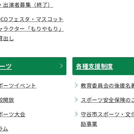
・出演者募集（終了）
OCOフェスタ・マスコット
ャラクター「もりやもり」
貸出し
ーツ
各種支援制度
ポーツイベント
教育委員会の後援名
校開放
スポーツ安全保険の
ポーツ大会
守谷市スポーツ・文
励事業
ラム