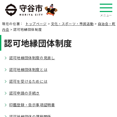
メニュー
現在の位置：
トップページ
>
文化・スポーツ・市民活動
>
自治会・町
内会
> 認可地縁団体制度
認可地縁団体制度
認可地縁団体制度の見直し
認可地縁団体制度とは
認可を受けるためには
認可申請の手続き
印鑑登録・告示事項証明書
認可地縁団体の課税関係