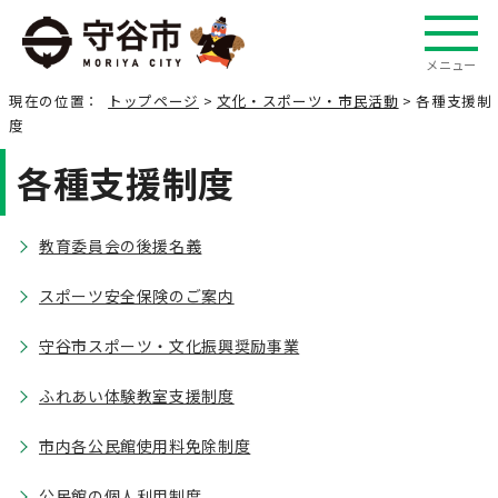
メニュー
現在の位置：
トップページ
>
文化・スポーツ・市民活動
> 各種支援制
度
各種支援制度
教育委員会の後援名義
スポーツ安全保険のご案内
守谷市スポーツ・文化振興奨励事業
ふれあい体験教室支援制度
市内各公民館使用料免除制度
公民館の個人利用制度