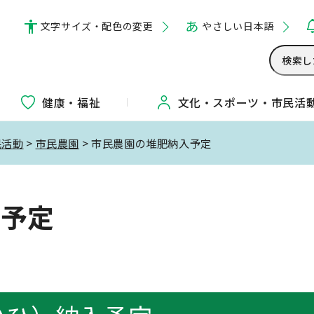
文字サイズ・配色の変更
やさしい日本語
健康・福祉
文化・
スポーツ・
市民活
民活動
>
市民農園
> 市民農園の堆肥納入予定
入予定