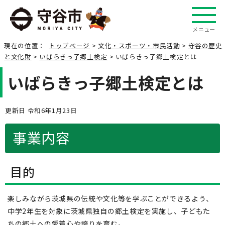
メニュー
現在の位置：
トップページ
>
文化・スポーツ・市民活動
>
守谷の歴史
と文化財
>
いばらきっ子郷土検定
> いばらきっ子郷土検定とは
いばらきっ子郷土検定とは
更新日 令和6年1月23日
事業内容
目的
楽しみながら茨城県の伝統や文化等を学ぶことができるよう、
中学2年生を対象に茨城県独自の郷土検定を実施し、子どもた
ちの郷土への愛着心や誇りを育む。