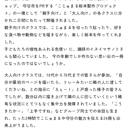
ョップ。 守谷市をPRする「こじゅまる絵本製作プロジェク
ト」の一環として「親子向け」と「大人向け」の各クラスに分
かれ二日間にわたって開催されました。
親子向けのクラスでは、こじゅまるを切ったり貼ったり、好き
な食べ物や動物などを描きながら、楽しく絵本を作ってくれま
した。
子どもたちの個性あふれる色使い に、講師のイヌイマサノリさ
んも関心していました。 今の年齢でしか作れない思い出の一冊
になったのではないでしょうか。
大人向けクラスでは、10代から70代までの皆さんが参加。「自
分が最初のページを描いたら、リレーみたいに隣の人に渡して
くださいね、との指示に「えぇー！」と戸惑った様子の皆さん
でしたが、数分以内に描き上げて隣の人に回していくという稀
有な状況にとてつもなく集中力を発揮されていました。「こう
きたかー」「上手ですね」などグループ同士での会話も生ま
れ、たった2時間でこじゅまるや守谷の魅力を伝える26冊も出
来上がりました。