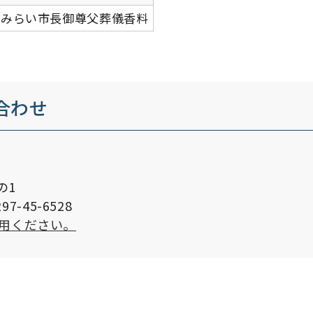
ばみらい市長御尊父葬儀香料
合わせ
の1
7-45-6528
用ください。