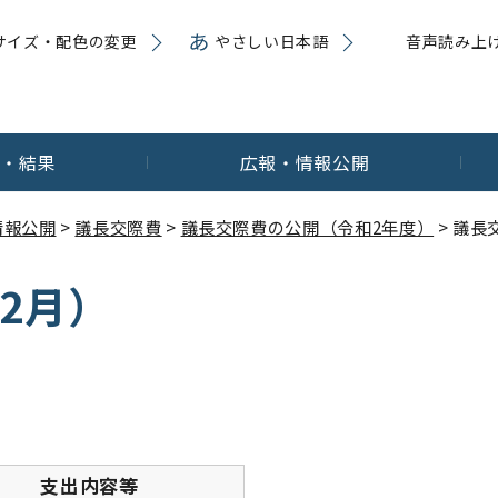
サイズ・配色の変更
やさしい日本語
音声読み上
内・結果
広報・情報公開
情報公開
>
議長交際費
>
議長交際費の公開（令和2年度）
> 議長
2月）
支出内容等