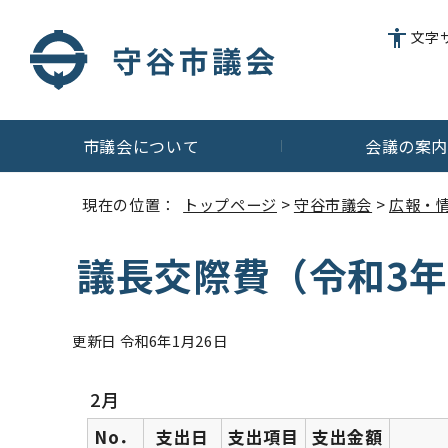
文字
市議会について
会議の案
現在の位置：
トップページ
>
守谷市議会
>
広報・
議長交際費（令和3年
更新日 令和6年1月26日
2月
No．
支出日
支出項目
支出金額