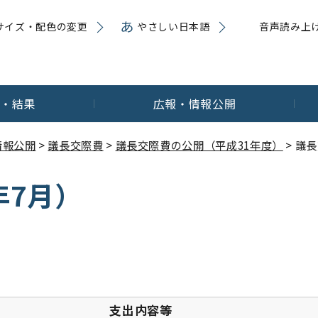
サイズ・配色の変更
やさしい日本語
音声読み上
内・結果
広報・情報公開
情報公開
>
議長交際費
>
議長交際費の公開（平成31年度）
> 議
年7月）
支出内容等