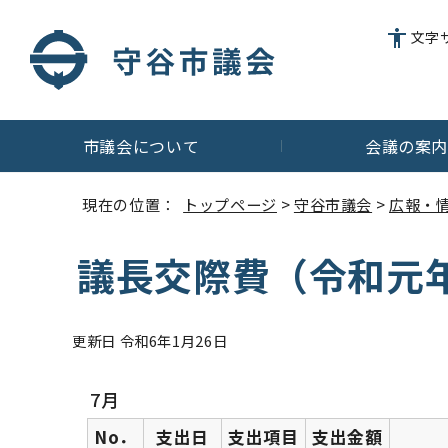
文字
市議会について
会議の案
現在の位置：
トップページ
>
守谷市議会
>
広報・
議長交際費（令和元
更新日 令和6年1月26日
7月
No．
支出日
支出項目
支出金額