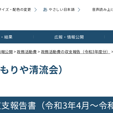
サイズ・配色の変更
やさしい日本語
音声読み上
内・結果
広報・情報公開
情報公開
>
政務活動費
>
政務活動費の収支報告（令和3年度分）
（もりや清流会）
支報告書（令和3年4月～令