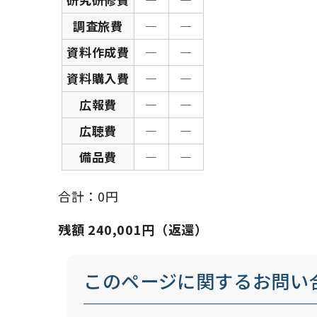
調査旅費
―
―
資料作成費
―
―
資料購入費
―
―
広報費
―
―
広聴費
―
―
備品費
―
―
合計：0円
残額 240,001円（返還）
このページに関する
お問い