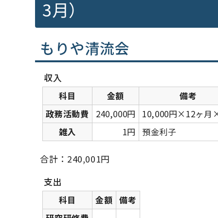
3月）
もりや清流会
収入
科目
金額
備考
政務活動費
240,000円
10,000円×12ヶ月
雑入
1円
預金利子
合計：240,001円
支出
科目
金額
備考
研究研修費
―
―