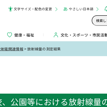
文字サイズ・配色の変更
やさしい日本語
健康・福祉
文化・
スポーツ・
市民活
放射能関連情報
> 放射線量の測定結果
果
校、公園等における放射線量