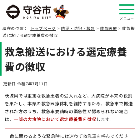
メニュー
現在の位置：
トップページ
>
防災・防犯・救急
>
救急医療
> 救急搬
送における選定療養費の徴収
救急搬送における選定療養
費の徴収
更新日 令和7年7月11日
茨城県では重篤な救急患者の受入れなど、大病院が本来の役割
を果たし、本県の救急医療体制を維持するため、
救急車で搬送
された方のうち、救急車要請時の緊急性が認められない場合
は、
一部の大病院において選定療養費を徴収
します。
命に関わるような緊急時には迷わず救急車を呼んでくださ