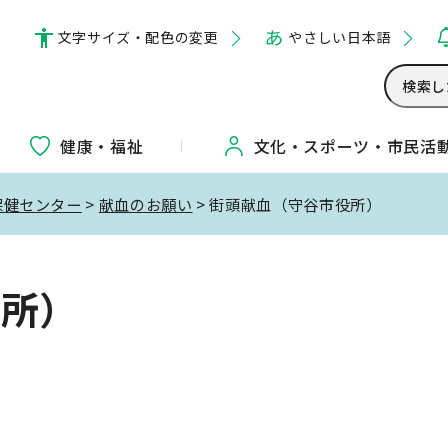
文字サイズ・配色の変更
やさしい日本語
健康・福祉
文化・
スポーツ・
市民活
保健センター
>
献血のお願い
> 街頭献血（守谷市役所）
役所）