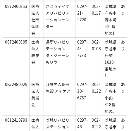
0872400353
医療
さとうデイケ
0297-
302-
茨城県
あ
法人
アリハビリテ
21-
0117
守谷市
り
社団
ーションセン
1720
野木崎
弘明
ター
521番
会
地の1
0872400395
医療
通所リハビリ
0297-
302-
茨城県
あ
法人
テーション
45-
0108
守谷市
り
慶友
ダ・ジャーレ
7733
松並
会
もりや
1630
番地の
1
0852480029
医療
介護老人保健
0297-
302-
茨城県
あ
法人
施設 アイケア
38-
0122
守谷市
り
美湖
6767
小山
会
318番
地の5
0812410793
医療
茨城リハビリ
0297-
302-
茨城県
あ
法人
ステーション
48-
0112
守谷市
り