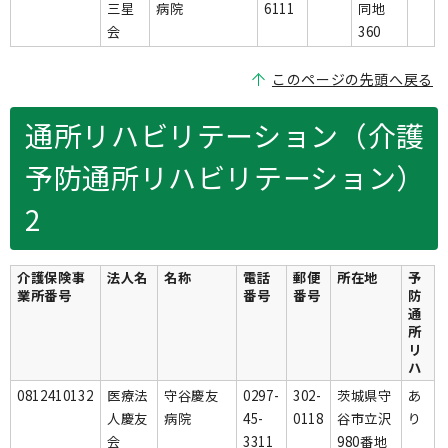
三星
病院
6111
同地
会
360
このページの先頭へ戻る
通所リハビリテーション（介護
予防通所リハビリテーション）
2
介護保険事
法人名
名称
電話
郵便
所在地
予
業所番号
番号
番号
防
通
所
リ
ハ
0812410132
医療法
守谷慶友
0297-
302-
茨城県守
あ
人慶友
病院
45-
0118
谷市立沢
り
会
3311
980番地