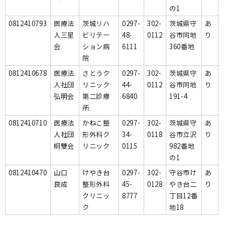
の1
0812410793
医療法
茨城リハ
0297-
302-
茨城県守
あ
人三星
ビリテー
48-
0112
谷市同地
り
会
ション病
6111
360番地
院
0812410678
医療法
さとうク
0297-
302-
茨城県守
あ
人社団
リニック
44-
0112
谷市同地
り
弘明会
第二診療
6840
191-4
所
0812410710
医療法
かねこ整
0297-
302-
茨城県守
あ
人社団
形外科ク
34-
0118
谷市立沢
り
桐雙会
リニック
0115
982番地
の1
0812410470
山口
けやき台
0297-
302-
守谷市け
あ
良成
整形外科
45-
0128
やき台二
り
クリニッ
8777
丁目12番
ク
地18