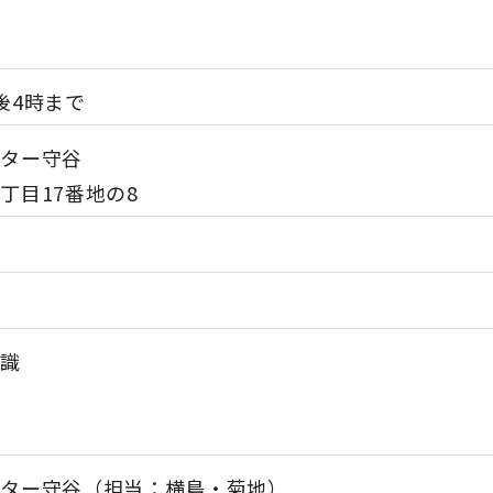
後4時まで
ンター守谷
丁目17番地の8
知識
ンター守谷（担当：横島・菊地）