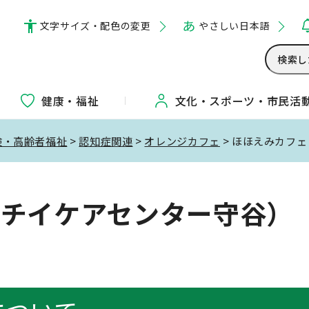
文字サイズ・配色の変更
やさしい日本語
健康・福祉
文化・
スポーツ・
市民活
険・高齢者福祉
>
認知症関連
>
オレンジカフェ
> ほほえみカフ
ニチイケアセンター守谷）