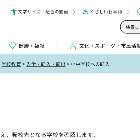
文字サイズ・配色の変更
やさしい日本語
健康・福祉
文化・
スポーツ・
市民活
>
学校教育
>
入学・転入・転出
> 小中学校への転入
え、転校先となる学校を確認します。