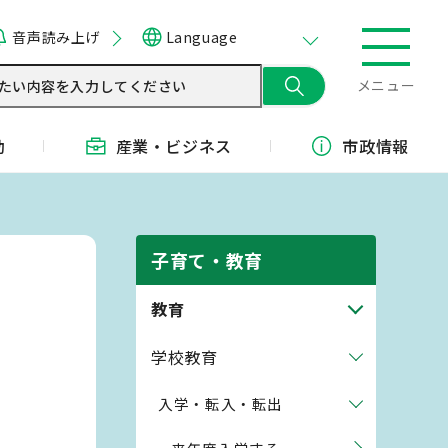
音声読み上げ
Language
メニュー
動
産業・
ビジネス
市政情報
子育て・教育
教育
学校教育
入学・転入・転出