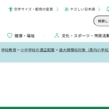
文字サイズ・配色の変更
やさしい日本語
健康・福祉
文化・
スポーツ・
市民活
>
学校教育
>
小中学校の適正配置
>
過大規模校対策（黒内小学校