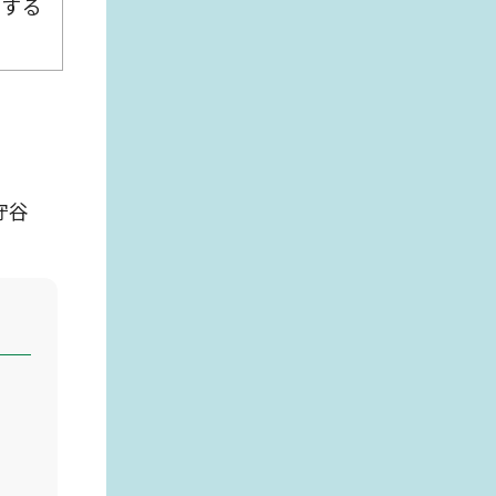
設する
守谷