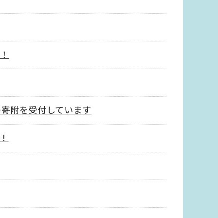
！
の寄附を受付しています
！