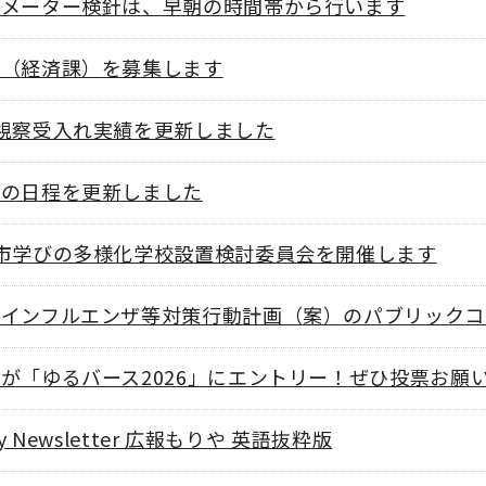
道メーター検針は、早朝の時間帯から行います
員（経済課）を募集します
視察受入れ実績を更新しました
会の日程を更新しました
市学びの多様化学校設置検討委員会を開催します
型インフルエンザ等対策行動計画（案）のパブリックコ
が「ゆるバース2026」にエントリー！ぜひ投票お願
City Newsletter 広報もりや 英語抜粋版