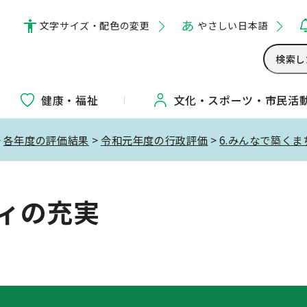
文字サイズ・配色の変更
やさしい日本語
健康・福祉
文化・
スポーツ・
市民活
>
各年度の評価結果
>
令和元年度の行政評価
>
6.みんなで築くま
ティの充実