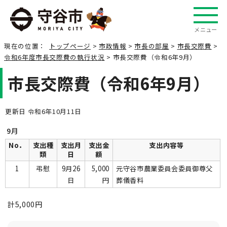
メニュー
現在の位置：
トップページ
>
市政情報
>
市長の部屋
>
市長交際費
>
令和6年度市長交際費の執行状況
> 市長交際費（令和6年9月）
市長交際費（令和6年9月）
更新日 令和6年10月11日
9月
No．
支出種
支出月
支出金
支出内容等
類
日
額
1
弔慰
9月26
5,000
元守谷市農業委員会委員御尊父
日
円
葬儀香料
計5,000円