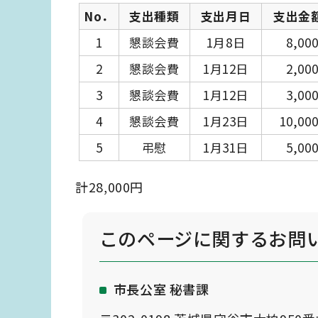
No．
支出種類
支出月日
支出金
1
懇談会費
1月8日
8,00
2
懇談会費
1月12日
2,00
3
懇談会費
1月12日
3,00
4
懇談会費
1月23日
10,00
5
弔慰
1月31日
5,00
計28,000円
このページに関する
お問
市長公室 秘書課