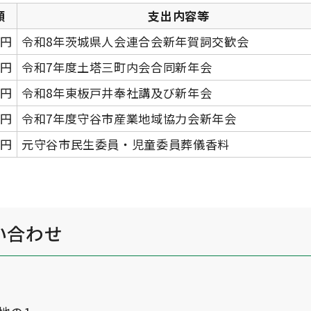
額
支出内容等
0円
令和8年茨城県人会連合会新年賀詞交歓会
0円
令和7年度土塔三町内会合同新年会
0円
令和8年東板戸井奉社講及び新年会
0円
令和7年度守谷市産業地域協力会新年会
0円
元守谷市民生委員・児童委員葬儀香料
い合わせ