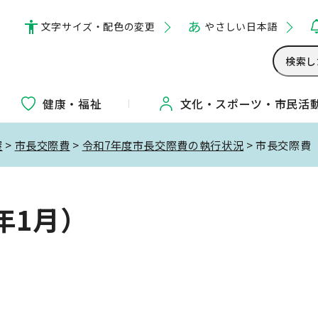
文字サイズ・配色の変更
やさしい日本語
健康・福祉
文化・
スポーツ・
市民活
屋
>
市長交際費
>
令和7年度市長交際費の執行状況
> 市長交際費
年1月）