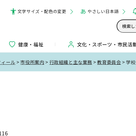
文字サイズ・配色の変更
やさしい日本語
健康・福祉
文化・
スポーツ・
市民活
フィール
>
市役所案内
>
行政組織と主な業務
>
教育委員会
> 学
116