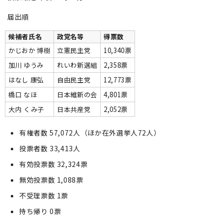
届出順
候補者氏名
政党名等
得票数
かじおか 博樹
立憲民主党
10,340票
加川 ゆうみ
れいわ新選組
2,358票
はなし 康弘
自由民主党
12,773票
橋口 なほ
日本維新の会
4,801票
大内 くみ子
日本共産党
2,052票
有権者数 57,072人（ほか在外選挙人72人）
投票者数 33,413人
有効投票数 32,324票
無効投票数 1,088票
不受理票数 1票
持ち帰り 0票