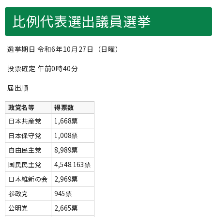
比例代表選出議員選挙
選挙期日 令和6年10月27日（日曜）
投票確定 午前0時40分
届出順
政党名等
得票数
日本共産党
1,668票
日本保守党
1,008票
自由民主党
8,989票
国民民主党
4,548.163票
日本維新の会
2,969票
参政党
945票
公明党
2,665票