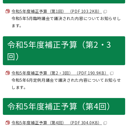
令和5年度補正予算（第1回） （PDF 103.2KB）
令和5年5月臨時議会で議決された内容についてお知らせし
ます。
令和5年度補正予算（第2・3
回）
令和5年度補正予算（第2・3回） （PDF 190.9KB）
令和5年6月定例月議会で議決された内容についてお知らせ
します。
令和5年度補正予算（第4回）
令和5年度補正予算（第4回） （PDF 304.0KB）