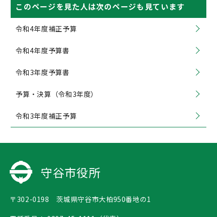
このページを見た人は次のページも見ています
令和4年度補正予算
令和4年度予算書
令和3年度予算書
予算・決算（令和3年度）
令和3年度補正予算
守谷市役所
〒302-0198 茨城県守谷市大柏950番地の1