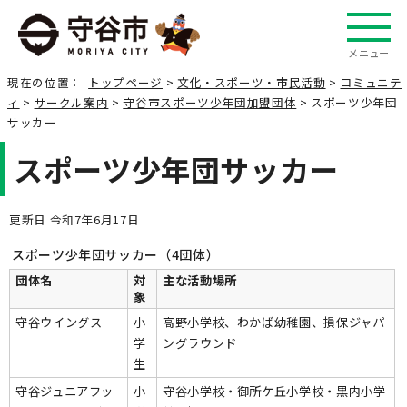
メニュー
現在の位置：
トップページ
>
文化・スポーツ・市民活動
>
コミュニテ
ィ
>
サークル案内
>
守谷市スポーツ少年団加盟団体
> スポーツ少年団
サッカー
スポーツ少年団サッカー
更新日 令和7年6月17日
スポーツ少年団サッカー（4団体）
団体名
対
主な活動場所
象
守谷ウイングス
小
高野小学校、わかば幼稚園、損保ジャパ
学
ングラウンド
生
守谷ジュニアフッ
小
守谷小学校・御所ケ丘小学校・黒内小学