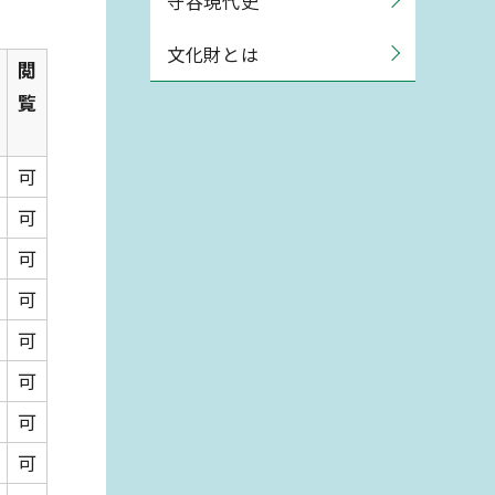
守谷現代史
文化財とは
閲
覧
可
可
可
可
可
可
可
可