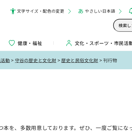
文字サイズ・配色の変更
やさしい日本語
健康・福祉
文化・
スポーツ・
市民活
民活動
>
守谷の歴史と文化財
>
歴史と民俗文化財
> 刊行物
つ本を、多数用意しております。ぜひ、一度ご覧にな