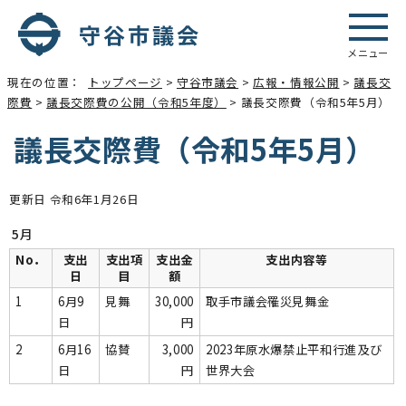
メニュー
現在の位置：
トップページ
>
守谷市議会
>
広報・情報公開
>
議長交
際費
>
議長交際費の公開（令和5年度）
> 議長交際費（令和5年5月）
議長交際費（令和5年5月）
更新日 令和6年1月26日
5月
No．
支出
支出項
支出金
支出内容等
日
目
額
1
6月9
見舞
30,000
取手市議会罹災見舞金
日
円
2
6月16
協賛
3,000
2023年原水爆禁止平和行進及び
日
円
世界大会