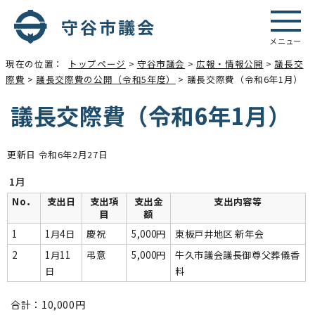
メニュー
現在の位置：
トップページ
>
守谷市議会
>
広報・情報公開
>
議長交
際費
>
議長交際費の公開（令和5年度）
> 議長交際費（令和6年1月）
議長交際費（令和6年1月）
更新日 令和6年2月27日
1月
No．
支出日
支出項
支出金
支出内容等
目
額
1
1月4日
慶祝
5,000円
東板戸井地区 新年会
2
1月11
弔意
5,000円
牛久市議会議長御尊父葬儀香
日
料
合計：10,000円