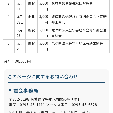
3
5月
慶祝
5,000
茨城県議会議長就任祝賀会
13日
円
4
5月
謝礼
3,000
議員政治倫理検討特別委員会視察研
18日
円
修土産代
5
5月
慶祝
5,000
竜ケ崎法人会守谷地区会青年部会通
23日
円
常総会
6
5月
慶祝
5,000
竜ケ崎法人会守谷地区会通常総会
29日
円
合計：30,500円
このページに関する
お問い合わせ
議会事務局
〒302-0198 茨城県守谷市大柏950番地の1
電話：0297-45-1111 ファクス番号：0297-45-6528
お問い合わせは専用フォームをご利用ください。