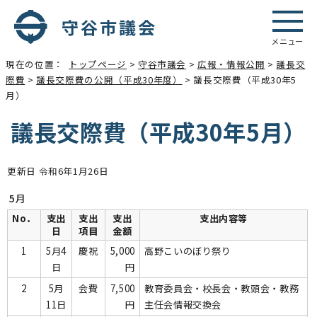
メニュー
現在の位置：
トップページ
>
守谷市議会
>
広報・情報公開
>
議長交
際費
>
議長交際費の公開（平成30年度）
> 議長交際費（平成30年5
月）
議長交際費（平成30年5月）
更新日 令和6年1月26日
5月
No．
支出
支出
支出
支出内容等
日
項目
金額
1
5月4
慶祝
5,000
高野こいのぼり祭り
日
円
2
5月
会費
7,500
教育委員会・校長会・教頭会・教務
11日
円
主任会情報交換会