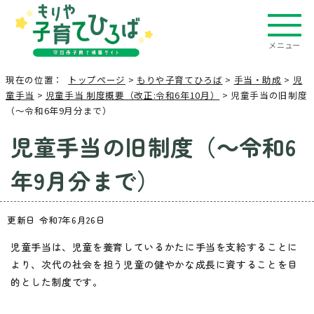
メニュー
現在の位置：
トップページ
>
もりや子育てひろば
>
手当・助成
>
児
童手当
>
児童手当 制度概要（改正:令和6年10月）
> 児童手当の旧制度
（～令和6年9月分まで）
児童手当の旧制度（～令和6
年9月分まで）
更新日 令和7年6月26日
児童手当は、児童を養育しているかたに手当を支給することに
より、次代の社会を担う児童の健やかな成長に資することを目
的とした制度です。