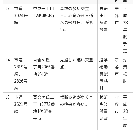
13
市道
中央一丁目
事故の多い交差
自転
守
平
3024号
12番地付近
点。歩道から車道
車止
谷
成
線
への飛び出しが多
めの
市
28
い。
設置
年
度
予
定
14
市道
百合ケ丘一
見通しが悪い交差
通学
守
対
2819号
丁目2366番
点。
補助
谷
策
線、
地2付近
員配
市
検
2826号
置検
討
線
討
15
市道
百合ケ丘二
横断歩道がなく車
横断
守
平
3621号
丁目2773番
の往来が多い。
歩道
谷
成
線
地1付近交
設置
市
28
差点
要望
年
度