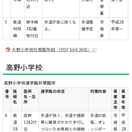
近
察
署
5
県道
野木崎
歩道が急に狭くな
歩道整
茨
平成28
46号
382番
る。
備予定
城
年度～
線
地付近
県
大野小学校対策箇所図 （PDF 564.3KB）
高野小学校
高野小学校通学路対策箇所
番
路
箇所
通学路の状況
対策内容
事
事
号
線
名・住
業
業
名
所
主
年
体
度
6
県
高野
歩道が狭く、歩道や路側
歩道の拡
茨
平
道
1342付
帯に雑草がかかり歩行し
張、オレ
城
成
58
近
づらいため車両との接触
ンジポー
県
28