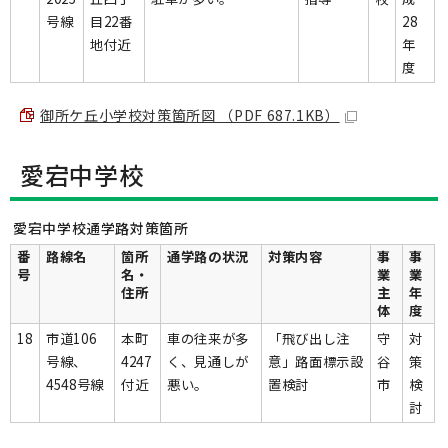
号線
目22番
28
地付近
年
度
御所ケ丘小学校対策箇所図 （PDF 687.1KB）
愛宕中学校
愛宕中学校通学路対策箇所
番
路線名
箇所
通学路の状況
対策内容
事
事
号
名・
業
業
住所
主
年
体
度
18
市道106
本町
車の往来が多
「飛び出し注
守
対
号線、
4247
く、見通しが
意」路面標示設
谷
策
4548号線
付近
悪い。
置検討
市
検
討