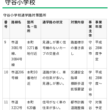
守谷小学校
守谷小学校通学路対策箇所
番
路線名
箇所
通学路の状況
対策内容
事
事業
号
名・住
業
年度
所
主
体
9
市道
本町
見通しが悪く信
路面標示
守
平成
3081号
3271番
号機のないカー
の書き直
谷
28年
線、
地付近
ブの交差点
し
市
度予
3084号
定
線
10
市道206
本町30
道路が狭く、車
交通安全
学
平成
号線
番地付
の往来が多い。
指導
校
28年
近
見通しが悪い。
横断歩道
守
度～
拡張要望
谷
市
11
市道
本町
信号がなく車の
都市計画
守
対策
3232号
620番
往来が多い。
道路整備
谷
予定