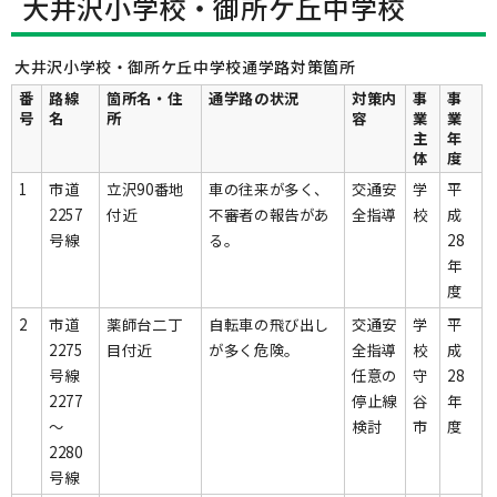
大井沢小学校・御所ケ丘中学校
大井沢小学校・御所ケ丘中学校通学路対策箇所
番
路線
箇所名・住
通学路の状況
対策内
事
事
号
名
所
容
業
業
主
年
体
度
1
市道
立沢90番地
車の往来が多く、
交通安
学
平
2257
付近
不審者の報告があ
全指導
校
成
号線
る。
28
年
度
2
市道
薬師台二丁
自転車の飛び出し
交通安
学
平
2275
目付近
が多く危険。
全指導
校
成
号線
任意の
守
28
2277
停止線
谷
年
～
検討
市
度
2280
号線