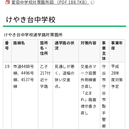
愛宕中学校対策箇所図 （PDF 188.7KB）
けやき台中学校
けやき台中学校通学路対策箇所
番
路線名
箇所
通学路の状
対策内容
事
事業年
号
名・
況
業
度
住所
主
体
19
市道4488号
乙子
見通しが悪
交差点マ
守
平成
線、4496号
217付
く、道幅の
ーク設置
谷
28年
線、4537号
近十
狭い交差
外側線書
市
度対策
線
字路
点。
き直し
守
予定
「止ま
谷
れ」路面
市
標示書き
取
直し
手
警
察