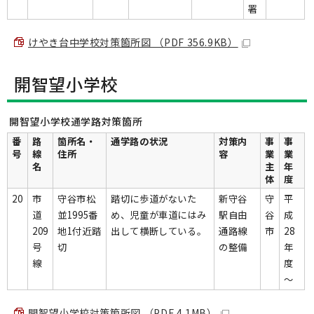
署
けやき台中学校対策箇所図 （PDF 356.9KB）
開智望小学校
開智望小学校通学路対策箇所
番
路
箇所名・
通学路の状況
対策内
事
事
号
線
住所
容
業
業
名
主
年
体
度
20
市
守谷市松
踏切に歩道がないた
新守谷
守
平
道
並1995番
め、児童が車道にはみ
駅自由
谷
成
209
地1付近踏
出して横断している。
通路線
市
28
号
切
の整備
年
線
度
～
開智望小学校対策箇所図 （PDF 4.1MB）