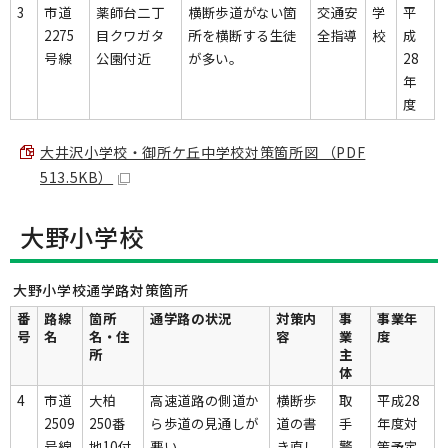
3
市道
薬師台二丁
横断歩道がない箇
交通安
学
平
2275
目クワガタ
所を横断する生徒
全指導
校
成
号線
公園付近
が多い。
28
年
度
大井沢小学校・御所ケ丘中学校対策箇所図 （PDF
513.5KB）
大野小学校
大野小学校通学路対策箇所
番
路線
箇所
通学路の状況
対策内
事
事業年
号
名
名・住
容
業
度
所
主
体
4
市道
大柏
高速道路の側道か
横断歩
取
平成28
2509
250番
ら歩道の見通しが
道の書
手
年度対
号線
地10付
悪い。
き直し
警
策予定