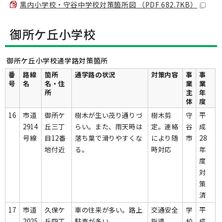
黒内小学校・守谷中学校対策箇所図 （PDF 682.7KB）
御所ケ丘小学校
御所ケ丘小学校通学路対策箇所
番
路線
箇所
通学路の状況
対策内容
事
事
号
名
名・住
業
業
所
主
年
体
度
16
市道
御所ケ
樹木が生い茂り通りづ
樹木剪
守
平
2914
丘三丁
らい。また、雨天時は
定。連絡
谷
成
号線
目12番
落ち葉で滑りやすくな
により随
市
28
地付近
る。
時対応
年
度
対
策
済
17
市道
久保ケ
車の往来が多い。路上
交通安全
学
平
2025
丘四丁
駐車が多い。
指導
校
成