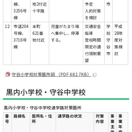
線、
地2付近
予定
市
3256号
十字路
人的対策
線
を検討
12
市道204
本町
児童がたまり場
交通安全
学
平成
号線、
621番
へ集中し、停滞
指導
校
28年
3716号
地付近
する。
登校時間
守
度対
線
限定の通
谷
策検
行規制要
市
討
望
守谷小学校対策箇所図 （PDF 682.7KB）
黒内小学校・守谷中学校
黒内小学校・守谷中学校通学路対策箇所
番
路線名
箇所名・住
通学路の状況
対策
事
事
号
所
内容
業
業
主
年
体
度