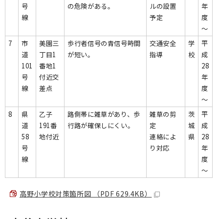
号
の危険がある。
ルの設置
年
線
予定
度
～
7
市
美園三
歩行者信号の青信号時間
交通安全
学
平
道
丁目1
が短い。
指導
校
成
101
番地1
28
号
付近交
年
線
差点
度
～
8
県
乙子
路側帯に雑草があり、歩
雑草の剪
茨
平
道
191番
行路が確保しにくい。
定
城
成
58
地付近
連絡によ
県
28
号
り対応
年
線
度
～
高野小学校対策箇所図 （PDF 629.4KB）