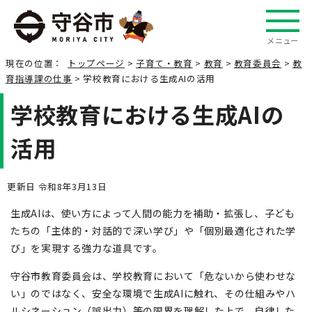
メニュー
現在の位置：
トップページ
>
子育て・教育
>
教育
>
教育委員会
>
教
育指導課の仕事
> 学校教育における生成AIの活用
学校教育における生成AIの
活用
更新日 令和8年3月13日
生成AIは、使い方によって人間の能力を補助・拡張し、子ども
たちの「主体的・対話的で深い学び」や「個別最適化された学
び」を実現する強力な道具です。
守谷市教育委員会は、学校教育において「危ないから使わせな
い」のではなく、安全な環境で生成AIに触れ、その仕組みやハ
ルシネーション（誤出力）等の限界を理解した上で、自律した