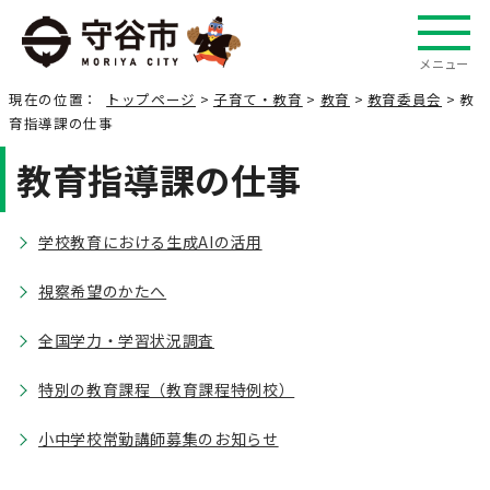
メニュー
現在の位置：
トップページ
>
子育て・教育
>
教育
>
教育委員会
> 教
育指導課の仕事
教育指導課の仕事
学校教育における生成AIの活用
視察希望のかたへ
全国学力・学習状況調査
特別の教育課程（教育課程特例校）
小中学校常勤講師募集のお知らせ