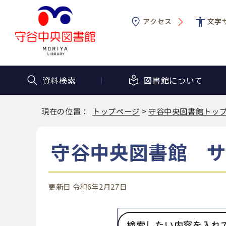
アクセス
文字
資料検索
図書館に
ついて
現在の位置：
トップページ
>
守谷中央図書館トッ
守谷中央図書館 
更新日 令和6年2月27日