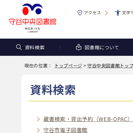
アクセス
文字
資料検索
図書館に
ついて
現在の位置：
トップページ
>
守谷中央図書館トッ
資料検索
蔵書検索・貸出予約（WEB-OPAC）
守谷市電子図書館