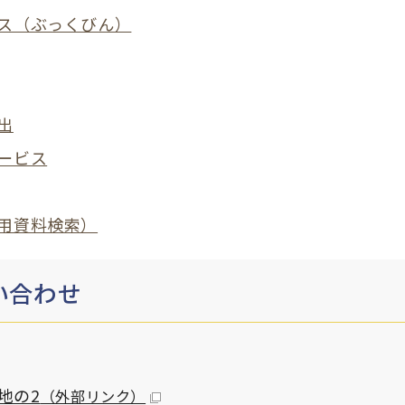
ス（ぶっくびん）
出
ービス
用資料検索）
い合わせ
地の2
（外部リンク）