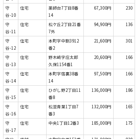
守
住宅
薬師台7丁目8番
67,300円
230
谷-10
14
守
住宅
松ケ丘2丁目21番
94,900円
136
谷-11
7外
守
住宅
本町字中割3912
21,600円
301
谷-12
番2
守
住宅
野木崎字庄太郎
20,600円
166
谷-13
久保1154番1
守
住宅
本町字宿裏38番
97,500円
166
谷-14
14
守
住宅
ひがし野2丁目11
136,000円
186
谷-15
番8
守
住宅
松並青葉1丁目7
132,000円
165
谷-16
番3
守
住宅
中央1丁目12番3
185,000円
175
谷-17