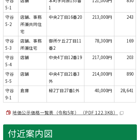
守谷
店舗
本町字向原153番
121,000円
830
5-1
1
守谷
店舗、事務
中央2丁目16番20
213,000円
243
5-2
所兼共同住
宅
守谷
店舗、事務
御所ケ丘2丁目11
78,300円
169
5-3
所兼住宅
番2
守谷
店舗
中央4丁目12番19
217,000円
203
5-4
守谷
店舗
中央4丁目21番3
214,000円
890
5-5
外
守谷
倉庫
緑2丁目27番1外
40,000円
28,641
9-1
地価公示価格一覧表（令和5年） （PDF 122.3KB）
付近案内図