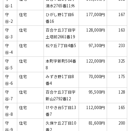
谷-1
清水2765番11外
守
住宅
ひがし野1丁目6
177,000円
167
谷-2
番16
守
住宅
百合ケ丘3丁目字
128,000円
163
谷-3
土塔前2661番19
守
住宅
松ケ丘7丁目4番5
97,300円
233
谷-4
守
住宅
本町字新町504番
122,000円
325
谷-5
8
守
住宅
みずき野1丁目8
70,000円
175
谷-6
番4
守
住宅
百合ケ丘3丁目字
95,500円
128
谷-7
新山2792番12
守
住宅
けやき台5丁目13
112,000円
165
谷-8
番7
守
住宅
久保ケ丘2丁目10
81,600円
200
谷-9
番2