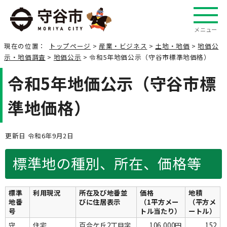
メニュー
現在の位置：
トップページ
>
産業・ビジネス
>
土地・地価
>
地価公
示・地価調査
>
地価公示
> 令和5年地価公示（守谷市標準地価格）
令和5年地価公示（守谷市標
準地価格）
更新日 令和6年9月2日
標準地の種別、所在、価格等
標準
利用現況
所在及び地番並
価格
地積
地番
びに住居表示
（1平方メー
（平方メ
号
トル当たり）
ートル）
守
住宅
百合ケ丘2丁目字
106,000円
152