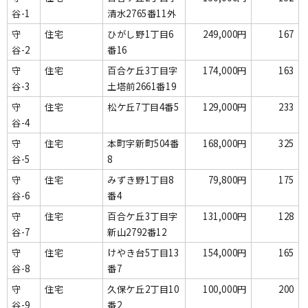
谷-1
清水2765番11外
守
住宅
ひがし野1丁目6
249,000円
167
谷-2
番16
守
住宅
百合ケ丘3丁目字
174,000円
163
谷-3
土塔前2661番19
守
住宅
松ケ丘7丁目4番5
129,000円
233
谷-4
守
住宅
本町字新町504番
168,000円
325
谷-5
8
守
住宅
みずき野1丁目8
79,800円
175
谷-6
番4
守
住宅
百合ケ丘3丁目字
131,000円
128
谷-7
新山2792番12
守
住宅
けやき台5丁目13
154,000円
165
谷-8
番7
守
住宅
久保ケ丘2丁目10
100,000円
200
谷-9
番2