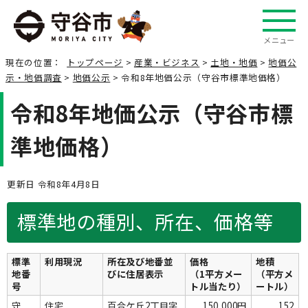
メニュー
現在の位置：
トップページ
>
産業・ビジネス
>
土地・地価
>
地価公
示・地価調査
>
地価公示
> 令和8年地価公示（守谷市標準地価格）
令和8年地価公示（守谷市標
準地価格）
更新日 令和8年4月8日
標準地の種別、所在、価格等
標準
利用現況
所在及び地番並
価格
地積
地番
びに住居表示
（1平方メー
（平方メ
号
トル当たり）
ートル）
守
住宅
百合ケ丘2丁目字
150,000円
152