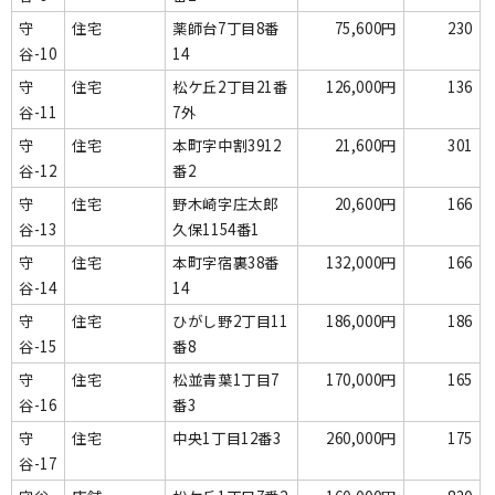
守
住宅
薬師台7丁目8番
75,600円
230
谷-10
14
守
住宅
松ケ丘2丁目21番
126,000円
136
谷-11
7外
守
住宅
本町字中割3912
21,600円
301
谷-12
番2
守
住宅
野木崎字庄太郎
20,600円
166
谷-13
久保1154番1
守
住宅
本町字宿裏38番
132,000円
166
谷-14
14
守
住宅
ひがし野2丁目11
186,000円
186
谷-15
番8
守
住宅
松並青葉1丁目7
170,000円
165
谷-16
番3
守
住宅
中央1丁目12番3
260,000円
175
谷-17