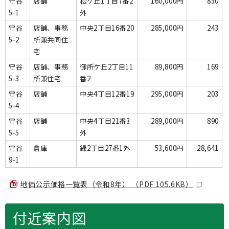
守谷
店舗
松ケ丘1丁目7番2
160,000円
830
5-1
外
守谷
店舗、事務
中央2丁目16番20
285,000円
243
5-2
所兼共同住
宅
守谷
店舗、事務
御所ケ丘2丁目11
89,800円
169
5-3
所兼住宅
番2
守谷
店舗
中央4丁目12番19
295,000円
203
5-4
守谷
店舗
中央4丁目21番3
289,000円
890
5-5
外
守谷
倉庫
緑2丁目27番1外
53,600円
28,641
9-1
地価公示価格一覧表（令和8年） （PDF 105.6KB）
付近案内図