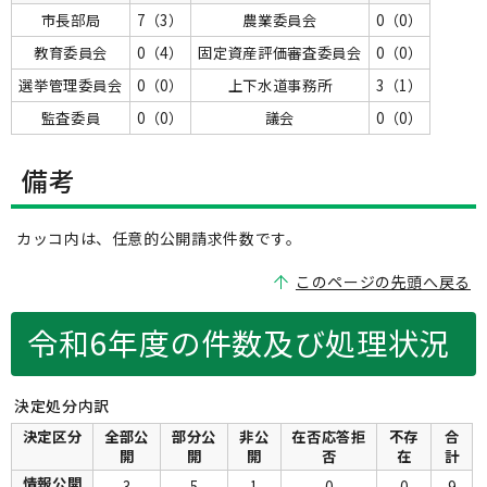
市長部局
7（3）
農業委員会
0（0）
教育委員会
0（4）
固定資産評価審査委員会
0（0）
選挙管理委員会
0（0）
上下水道事務所
3（1）
監査委員
0（0）
議会
0（0）
備考
カッコ内は、任意的公開請求件数です。
このページの先頭へ戻る
令和6年度の件数及び処理状況
決定処分内訳
決定区分
全部公
部分公
非公
在否応答拒
不存
合
開
開
開
否
在
計
情報公開
3
5
1
0
0
9