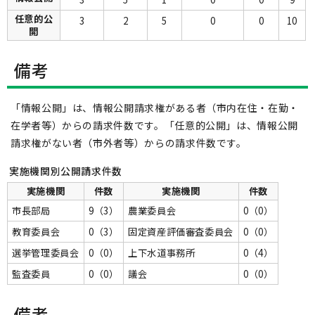
任意的公
3
2
5
0
0
10
開
備考
「情報公開」は、情報公開請求権がある者（市内在住・在勤・
在学者等）からの請求件数です。「任意的公開」は、情報公開
請求権がない者（市外者等）からの請求件数です。
実施機関別公開請求件数
実施機関
件数
実施機関
件数
市長部局
9（3）
農業委員会
0（0）
教育委員会
0（3）
固定資産評価審査委員会
0（0）
選挙管理委員会
0（0）
上下水道事務所
0（4）
監査委員
0（0）
議会
0（0）
備考