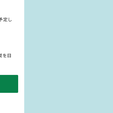
予定し
巣を目