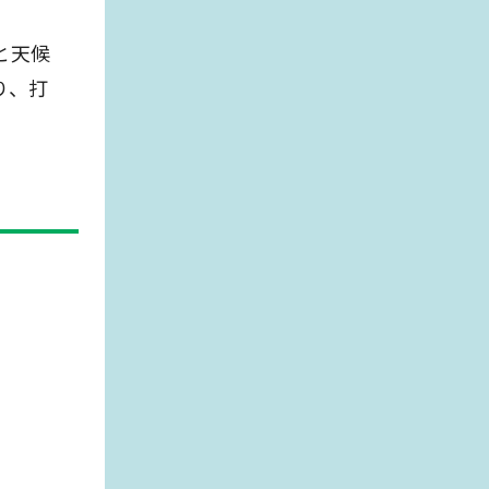
と天候
り、打