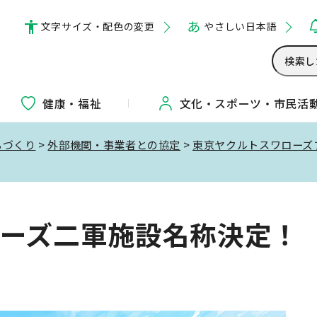
文字サイズ・配色の変更
やさしい日本語
健康・福祉
文化・
スポーツ・
市民活
ちづくり
>
外部機関・事業者との協定
>
東京ヤクルトスワローズ
ーズ二軍施設名称決定！