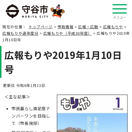
メニュー
現在の位置：
トップページ
>
市政情報
>
広報・広聴
>
広報もりや
>
広報もりや過年度分
>
広報もりや（平成30年度）
> 広報もりや2019年
1月10日号
広報もりや2019年1月10日
号
更新日 令和6年1月23日
＜主な記事＞
市民暮らし満足度ナ
ンバーワンを目指し
て（市長挨拶）