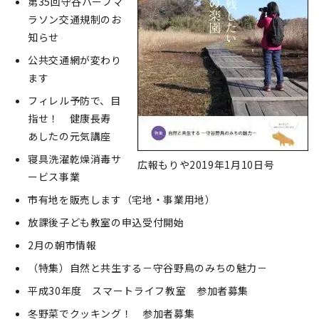
第35回守谷ハーフマ
ラソン交通規制のお
知らせ
公共交通網が変わり
ます
フィレル予防で、目
指せ！ 健康長寿
あしたの元気講座
寝具洗濯乾燥消毒サ
広報もりや2019年1月10日号
ービス事業
市有地を販売します（宅地・事業用地）
放課後子ども教室の申込受付開始
2月の朝市情報
（特集）自然と共生する－守谷野鳥のみちの魅力－
平成30年度 スマートライフ教室 参加者募集
冬野菜でクッキング！ 参加者募集