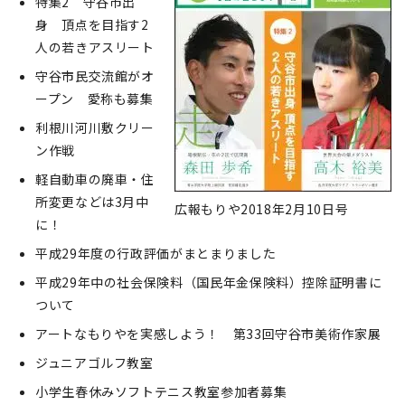
特集2 守谷市出
身 頂点を目指す2
人の若きアスリート
守谷市民交流館がオ
ープン 愛称も募集
利根川河川敷クリー
ン作戦
軽自動車の廃車・住
所変更などは3月中
広報もりや2018年2月10日号
に！
平成29年度の行政評価がまとまりました
平成29年中の社会保険料（国民年金保険料）控除証明書に
ついて
アートなもりやを実感しよう！ 第33回守谷市美術作家展
ジュニアゴルフ教室
小学生春休みソフトテニス教室参加者募集