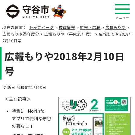
メニュー
現在の位置：
トップページ
>
市政情報
>
広報・広聴
>
広報もりや
>
広報もりや過年度分
>
広報もりや（平成29年度）
> 広報もりや2018年
2月10日号
広報もりや2018年2月10日
号
更新日 令和6年1月23日
＜主な記事＞
特集1 Morinfo
アプリで便利な守谷
の暮らし！