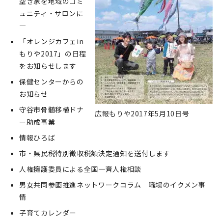
空き家を地域のコミ
ュニティ・サロンに
―
「オレンジカフェin
もりや2017」の日程
をお知らせします
保健センターからの
お知らせ
守谷市骨髄移植ドナ
広報もりや2017年5月10日号
ー助成事業
情報ひろば
市・県民税特別徴収税額決定通知を送付します
人権擁護委員による全国一斉人権相談
男女共同参画推進ネットワークコラム 職場のイクメン事
情
子育てカレンダー