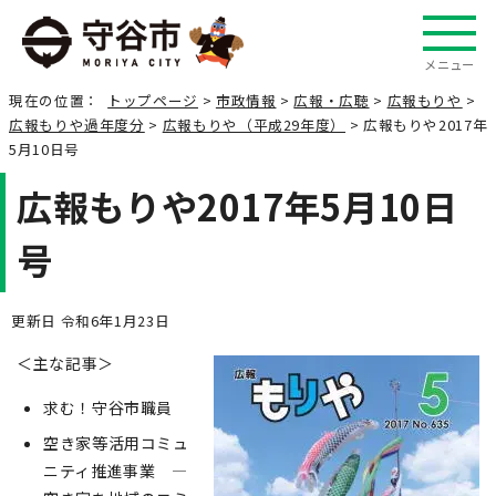
メニュー
現在の位置：
トップページ
>
市政情報
>
広報・広聴
>
広報もりや
>
広報もりや過年度分
>
広報もりや（平成29年度）
> 広報もりや2017年
5月10日号
広報もりや2017年5月10日
号
更新日 令和6年1月23日
＜主な記事＞
求む！守谷市職員
空き家等活用コミュ
ニティ推進事業 ―