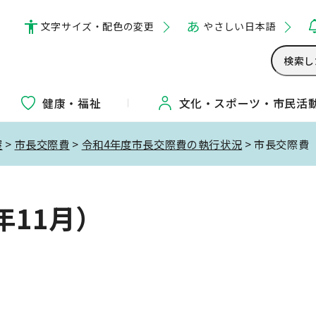
文字サイズ・配色の変更
やさしい日本語
健康・福祉
文化・
スポーツ・
市民活
屋
>
市長交際費
>
令和4年度市長交際費の執行状況
> 市長交際費
年11月）