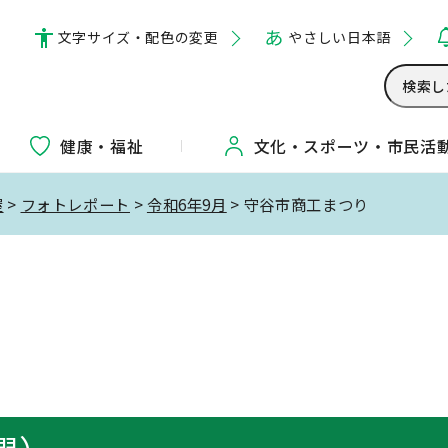
文字サイズ・配色の変更
やさしい日本語
健康・福祉
文化・
スポーツ・
市民活
屋
>
フォトレポート
>
令和6年9月
> 守谷市商工まつり