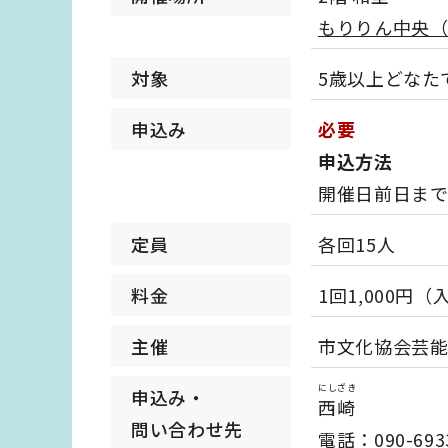
もりりん中央
対象
5歳以上どなた
申込み
必要
申込方法
開催日前日ま
定員
各回15人
料金
1回1,000円
主催
市文化協会芸
にしざき
申込み・
西崎
問い合わせ先
電話：090-6933