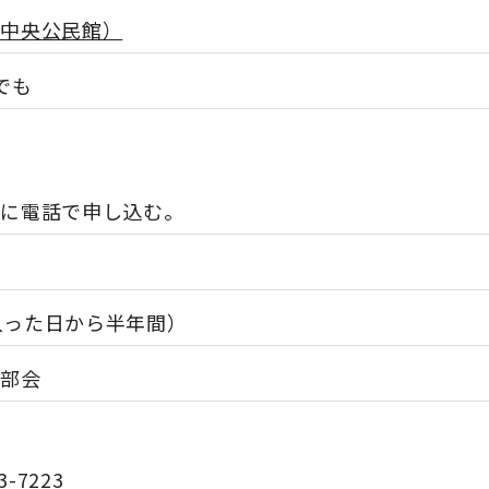
（中央公民館）
でも
でに電話で申し込む。
（入った日から半年間）
能部会
-7223