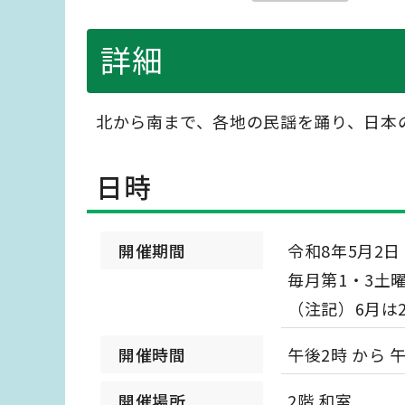
詳細
北から南まで、各地の民謡を踊り、日本
日時
開催期間
令和8年5月2
毎月第1・3土
（注記）6月は
開催時間
午後2時 から 
開催場所
2階 和室