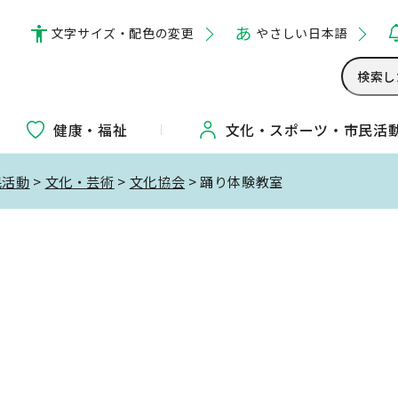
文字サイズ・配色の変更
やさしい日本語
健康・福祉
文化・
スポーツ・
市民活
民活動
>
文化・芸術
>
文化協会
> 踊り体験教室