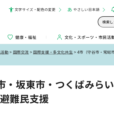
文字サイズ・配色の変更
やさしい日本語
健康・福祉
文化・
スポーツ・
市民活
民活動
>
国際交流
>
国際支援・多文化共生
> 4市（守谷市・常
市・坂東市・つくばみら
ナ避難民支援