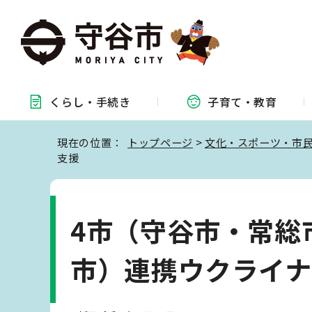
くらし・
手続き
子育て・
教育
現在の位置：
トップページ
>
文化・スポーツ・市
支援
4市（守谷市・常総
市）連携ウクライ