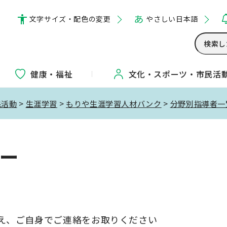
文字サイズ・配色の変更
やさしい日本語
健康・福祉
文化・
スポーツ・
市民活
民活動
>
生涯学習
>
もりや生涯学習人材バンク
>
分野別指導者一
ー
え、ご自身でご連絡をお取りください